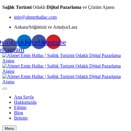
Sağlık Turizmi
Odaklı
Dijital Pazarlama
ve Çözüm Ajansı
info@ahmethallac.com
Ankara/Söğütözü ve Antalya/Lara
vaicon-
Linkedin
Facebook
Youtube
nstagram
Ana Sayfa
Hakkımızda
Eğitim
Blog
İletişim
Menu